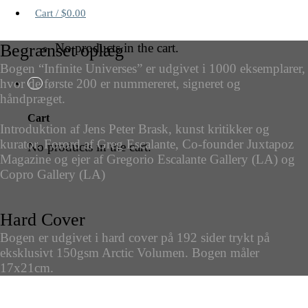
Cart /
$
0.00
No products in the cart.
Begrænset oplæg
Bogen “Infinite Universes” er udgivet i 1000 eksemplarer,
hvor de første 200 er nummereret, signeret og
håndpræget.
Cart
Introduktion af Jens Peter Brask, kunst kritikker og
kurator. Forord af Greg Escalante, Co-founder Juxtapoz
No products in the cart.
Magazine og ejer af Gregorio Escalante Gallery (LA) og
Copro Gallery (LA)
Hard Cover
Bogen er udgivet i hard cover på 192 sider trykt på
eksklusivt 150gsm Arctic Volumen. Bogen måler
17x21cm.