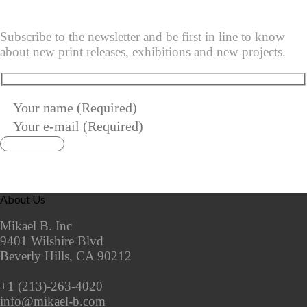
Subscribe to the newsletter and be first in line to know
about new print releases, exhibitions and new projects.
About Us
Mikael B. Inc
9401 Wilshire Blvd
Beverly Hills, CA 90212
+1 (213)-263-4020
info@mikael-b.com