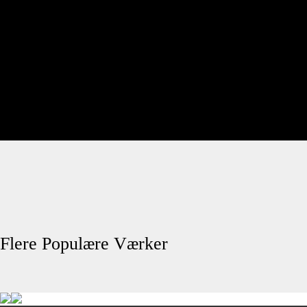
rundt fra hele verden samt en masse
fra ateliet hvor værkerne kreeres bla
til udstilligen ‘Just Be’ i København”
– MIKAEL B
Flere Populære Værker