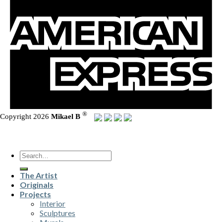
®
Copyright 2026
Mikael B
Search
for:
The Artist
Originals
Projects
Interior
Sculptures