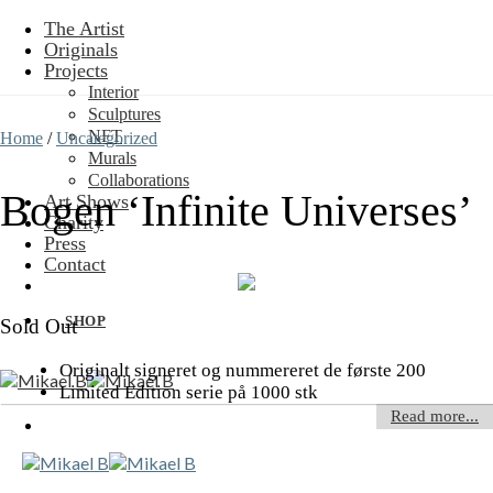
Skip
The Artist
to
Originals
content
Projects
Interior
Sculptures
NFT
Home
/
Uncategorized
Murals
Collaborations
Bogen ‘Infinite Universes’
Art Shows
Charity
Press
Contact
SHOP
Sold Out
Originalt signeret og nummereret de første 200
Limited Edition serie på 1000 stk
Read more...