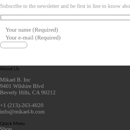
Subscribe to the newsletter and be first in line to know ab
About Us
Mikael B. Inc
9401 Wilshire Blvd
Beverly Hills, CA 90212
+1 (213)-263-4020
info@mikael-b.com
Quick Menu
Shop