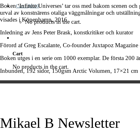
Boken ‘Infinite Universes’ tar oss med bakom scenen och ger
Cart /
$
0.00
urval av konstnärens otaliga väggmålningar och utställning
visades i Köpenhamn, 2016.
No products in the cart.
Inledning av Jens Peter Brask, konstkritiker och kurator
Förord af Greg Escalante, Co-founder Juxtapoz Magazine 
Cart
Boken utges i en serie om 1000 exemplar. De första 200 ä
No products in the cart.
Inbunden, 192 sidor, 150gsm Arctic Volumen, 17×21 cm
Mikael B Newsletter