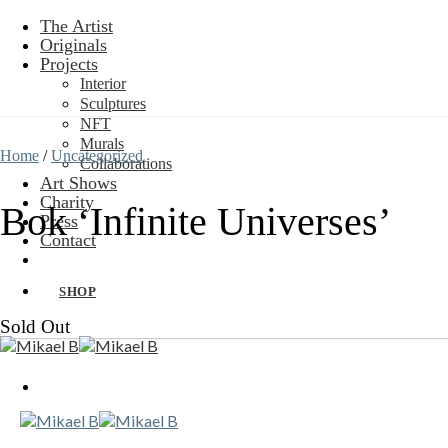
Skip
The Artist
to
Originals
content
Projects
Interior
Sculptures
NFT
Murals
Home
/
Uncategorized
Collaborations
Art Shows
Charity
Bok ‘Infinite Universes’
Press
Contact
SHOP
Sold Out